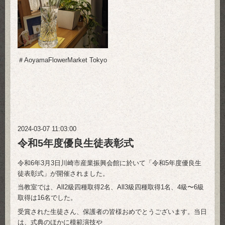
＃AoyamaFlowerMarket Tokyo
2024-03-07 11:03:00
令和5年度優良生徒表彰式
令和6年3月3日川崎市産業振興会館に於いて「令和5年度優良生
徒表彰式」が開催されました。
当教室では、All2級四種取得2名、All3級四種取得1名、4級〜6級
取得は16名でした。
受賞された生徒さん、保護者の皆様おめでとうございます。当日
は、式典のほかに模範演技や