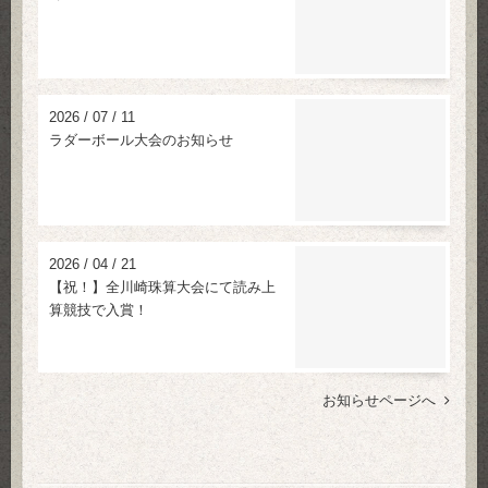
2026
/
07
/
11
ラダーボール大会のお知らせ
2026
/
04
/
21
【祝！】全川崎珠算大会にて読み上
算競技で入賞！
お知らせページへ