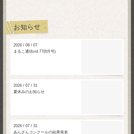
お知らせ
2026
/
08
/
07
まるこ通信vol.77(8月号)
2026
/
07
/
31
夏休みのお知らせ
2026
/
07
/
31
あんざんコンクールの結果発表