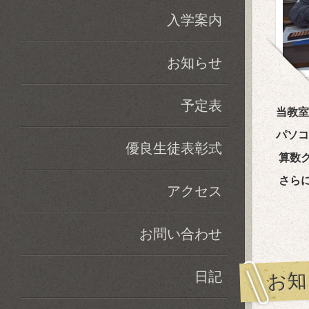
入学案内
お知らせ
予定表
当教室
パソコ
優良生徒表彰式
算数
さらに
アクセス
お問い合わせ
お知
日記