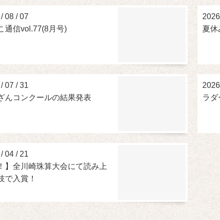
/
08
/
07
2026
通信vol.77(8月号)
夏休
/
07
/
31
2026
ざんコンクールの結果発表
ラダ
/
04
/
21
！】全川崎珠算大会にて読み上
技で入賞！