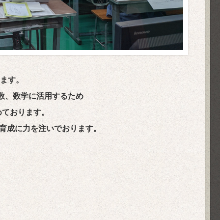
ます。
数、数学に活用するため
めております。
力育成に力を注いでおります。