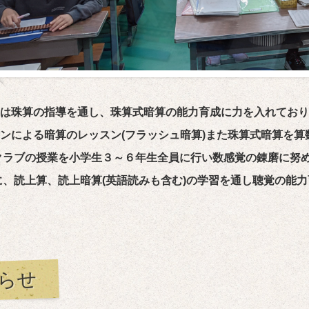
は珠算の指導を通し、珠算式暗算の能力育成に力を入れており
ンによる暗算のレッスン(フラッシュ暗算)また珠算式暗算を算
クラブの授業を小学生３～６年生全員に行い数感覚の錬磨に努
、読上算、読上暗算(英語読みも含む)の学習を通し聴覚の能
らせ