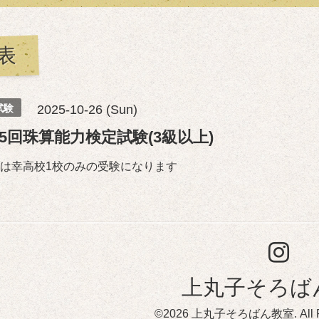
表
試験
2025-10-26 (Sun)
35回珠算能力検定試験(3級以上)
は幸高校1校のみの受験になります
上丸子そろば
©2026
上丸子そろばん教室
. All