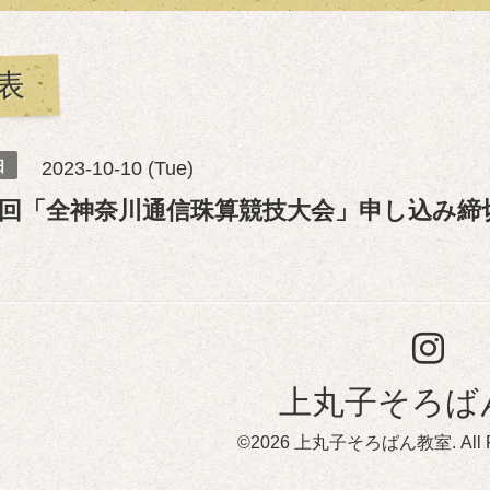
表
日
2023-10-10 (Tue)
4回「全神奈川通信珠算競技大会」申し込み締
上丸子そろば
©2026
上丸子そろばん教室
. All