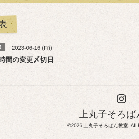
表
日
2023-06-16 (Fri)
時間の変更〆切日
上丸子そろば
©2026
上丸子そろばん教室
. All