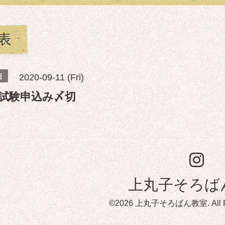
表
日
2020-09-11 (Fri)
試験申込み〆切
上丸子そろば
©2026
上丸子そろばん教室
. All